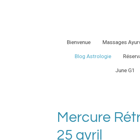
Passer
au
contenu
principal
Bienvenue
Massages Ayur
Blog Astrologie
Réserva
June G1
Mercure Rétr
25 avril