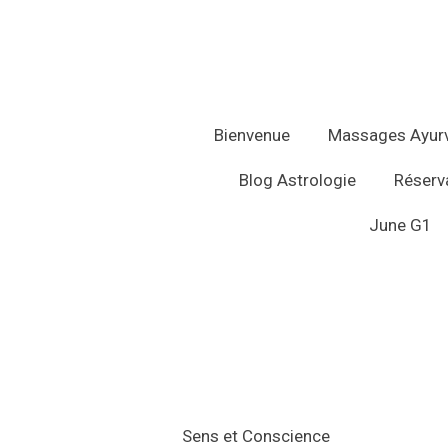
Passer
au
contenu
principal
Bienvenue
Massages Ayur
Blog Astrologie
Réserva
June G1
Sens et Cons