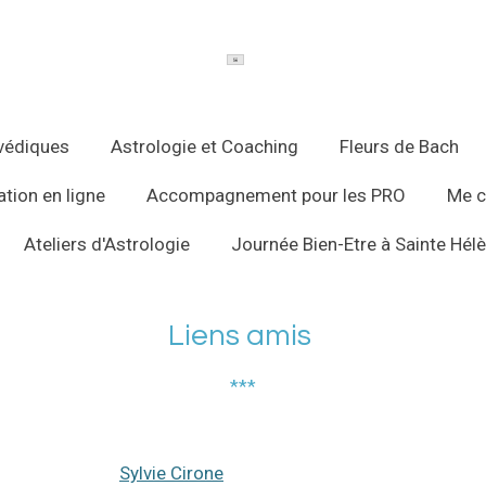
védiques
Astrologie et Coaching
Fleurs de Bach
tion en ligne
Accompagnement pour les PRO
Me c
Ateliers d'Astrologie
Journée Bien-Etre à Sainte Hél
Liens amis
*
*
*
cience
Sylvie Cirone