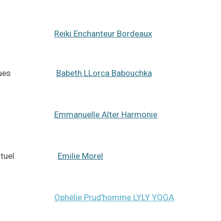
dia Derek
Reiki Enchanteur Bordeaux
urvédiques
Babeth LLorca Babouchka
s de Bach
Emmanuelle Alter Harmonie
nt spirituel
Emilie Morel
 Massages
Ophélie Prud'homme LYLY YOGA