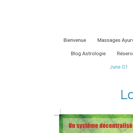
Passer
au
contenu
principal
Bienvenue
Massages Ayur
Blog Astrologie
Réserva
June G1
L