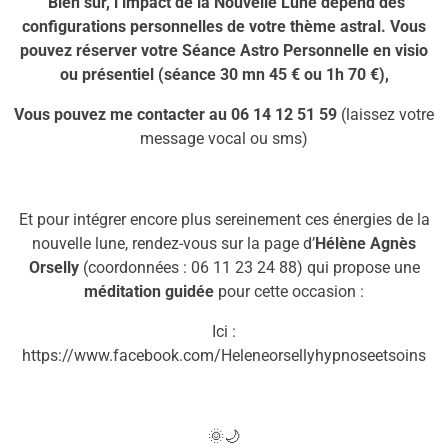
Bien sûr, l’impact
de la
N
ouvelle
L
une
dépend des
configurations personnelles de votre thème astral. V
ous
pouvez réserver votre Séance Astro Personnelle en
v
isio
ou présentiel (
séance
30 mn
4
5
€
ou
1h
7
0
€),
Vous pouvez me contacter au 06 14 12 51 59
(laissez votre
message vocal ou sms)
Et pour intégrer encore plus sereinement ces énergies de la
nouvelle lune, rendez-vous sur la page d’
Hélène Agnès
Orselly
(coordonnées : 06 11 23 24 88) qui propose une
méditation
guidée
pour cette occasion
:
Ici :
https://www.facebook.com/Heleneorsellyhypnoseetsoins
🌞🌙