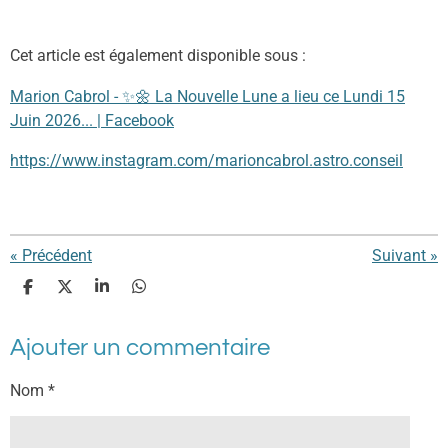
Cet article est également disponible sous :
Marion Cabrol - ✨🌼 La Nouvelle Lune a lieu ce Lundi 15
Juin 2026... | Facebook
https://www.instagram.com/marioncabrol.astro.conseil
«
Précédent
Suivant
»
P
P
P
P
a
a
a
a
r
r
r
r
Ajouter un commentaire
t
t
t
t
a
a
a
a
g
g
g
g
Nom *
e
e
e
e
r
r
r
r