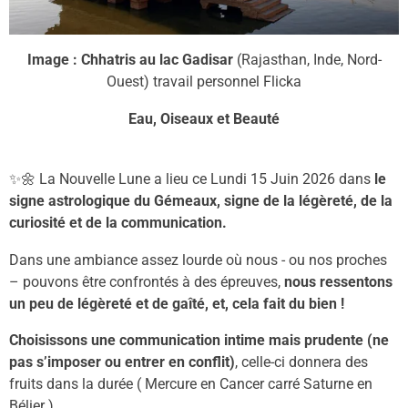
Image : Chhatris au lac Gadisar
(Rajasthan, Inde, Nord-
Ouest) travail personnel Flicka
Eau, Oiseaux et Beauté
✨🌼
La
Nouvelle Lune a lieu ce
Lundi 15 Juin
2026
dans
le
signe astrologique
d
u
Gémeaux
, signe
d
e
la légèreté
, de
la
curiosité
et de
la communication.
Dans une ambiance assez lourde où nous - ou nos proches
– pouvons être confrontés à des épreuves,
nous ressentons
un peu de légèreté et de gaîté, et, cela fait du bien !
Choisissons
une communication intime
mais
prudente
(ne
pas s’imposer
ou entrer en conflit
)
, celle-ci donnera des
fruits dans la durée ( Mercure en Cancer carré Saturne en
Bélier ).