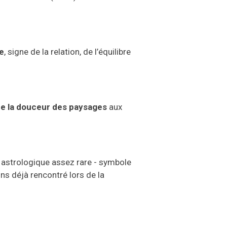
e
,
signe
d
e
la relation, de l’équilibre
t de la douceur des paysages
aux
e
astrologique
assez rare
-
symbole
ons déjà rencontré lors de la