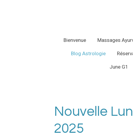
Passer
au
contenu
principal
Bienvenue
Massages Ayur
Blog Astrologie
Réserva
June G1
Nouvelle Lun
2025