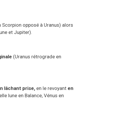
n
S
corpion opposé à
U
ranus)
alors
une et
J
upiter
).
ginale
(
U
ranus rétrograde
en
n l
â
chant prise,
en le revoyant
en
elle lune en
B
alance,
V
énus en