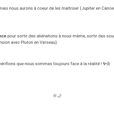
mais nous aurons à coeur de les maîtriser (Jupiter en Cancer
ance
pour sortir des aliénations à nous-même,
sortir
des sou
tension avec Pluton en Verseau)
.
vérifions que nous sommes toujours face à la réalité !
✨
🌼
🌞🌙