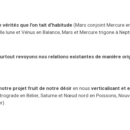
e vérités
que l’on tait d’habitude
(
M
ars conjoint
M
ercure e
lle lune
et
V
énus
en
B
alance,
M
ars et
M
ercure trigone à
N
ept
surtout
revo
yons
nos relations
existantes
de manière ori
notre
p
rojet
fruit de
notre désir
en nous
verticalisant et e
trograde
en Bélier
,
S
aturne et
N
œud nord en
P
oissons,
N
ouv
er
).