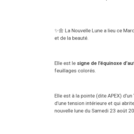
✨🌼
La
Nouvelle Lune a lieu ce
Mard
et de la beauté.
Elle est le
signe de l’équinoxe d’au
feuill
age
s colorés.
E
lle est à la pointe (dite APEX) d’un
d’une tension intérieure et qui
abrit
nouvelle lune du
Samedi 23 août 2