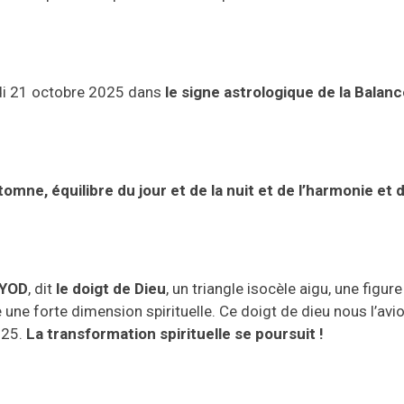
i
21
octobre
2025
dans
le signe astrologique
d
e la
Balanc
tomne, équilibre du jour et de la nuit et de l’harmonie e
YOD
, dit
le doigt de Dieu
,
un triangle isocèle aigu, une figur
e
une forte dimension spirituelle.
Ce doigt de dieu nous l’avi
025.
La transformation spirituelle se poursuit !