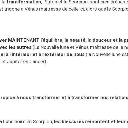
e la
transformation,
Pluton et le Scorpion,
sont bien présent
 et trigone à Vénus
maîtresse de celle-ci
,
alors que
le
S
corpi
uver
MAINTENANT
l’équilibre, la beauté,
la
douceur
et la p
vec les autres
(
La
Nouvelle lune et Vénus maîtresse de la n
l à l’intérieur et à l’extérieur de nous
(
la
N
ouvelle lune es
 et Jupiter en Cancer
).
propice à nous transformer et à transformer nos relation
la
L
une noire en
S
corpion,
les blessures remontent et l
eur