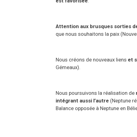
est
favorisée
.
Attention aux brusques sorties d
que nous souhaitons la paix
(
N
ouve
N
ous
créons de nouveaux liens
et 
Gémeaux
).
N
ous poursuivons la réalisation de
intégrant
aussi
l’autre
(
N
eptune r
é
B
alance opposée à
N
eptune
en
B
éli