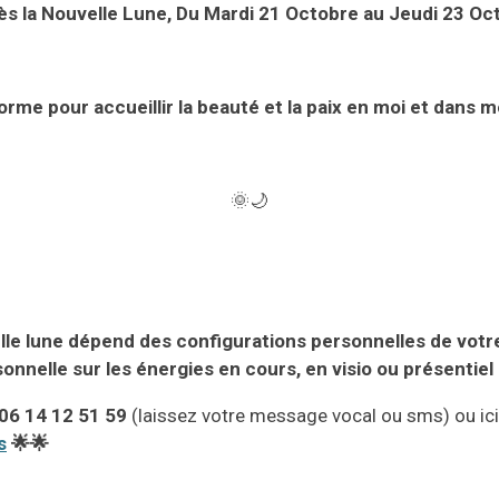
rès
la Nouvelle Lune,
D
u
Mardi
21
Octobre
au
Jeudi
23
Oc
orme pour accueillir la beauté et la paix en moi et dans me
🌞🌙
lle lune
dépend des configurations personnelles de votre
onnelle sur les énergies en cours, en
v
isio ou présentiel 
06 14 12 51 59
(laissez votre message vocal ou sms)
ou
ici
s
🌟🌟