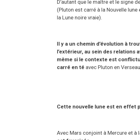
D’autant que le ma
ît
re et le signe d
(
P
luton
est
carré à la
N
ouvelle lune
la Lune noire vraie
).
Il y a un chemin d’évolution à
tro
l’extérieur, au
sein des relations
a
même si le contexte est conflictue
c
arré en té
avec Pluton en
V
erseau
Cette nouvelle lune est en effet 
A
vec Mars conjoint à
M
ercure et à 