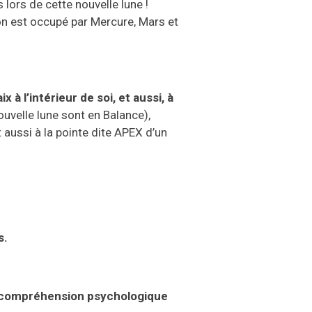
s
lors
de cette nouvelle lune !
on
est occupé par Mercure, Mars et
aix
à l’intérieur
de soi,
et au
ssi,
à
ouvelle lune
sont
en Balance),
t aussi
à la pointe
dite APEX
d’un
s.
compréhension psychologique