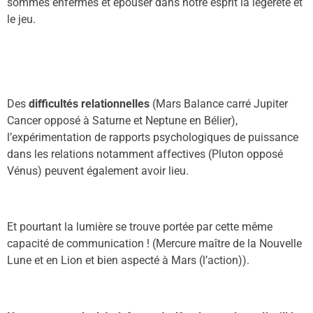
sommes enfermés et épouser dans notre esprit la légèreté et
le jeu.
Des
di
ff
icult
é
s relationnelles
(
M
ars
B
alance carré Jupiter
C
ancer opposé
à S
aturne
et N
e
p
tune en
B
élier),
l’exp
é
rimentation de
rapports psychologiques de puissance
dans les relations
notamment affectives (
P
luton opposé
Vénus) peu
v
ent
également
avoir lieu.
E
t pourtant la lumière se trouve portée par cette même
capacité de communication !
(
Mercure ma
î
tre de la
N
ouvelle
L
une et en Lion et bien aspecté à Mars (l’action)
)
.