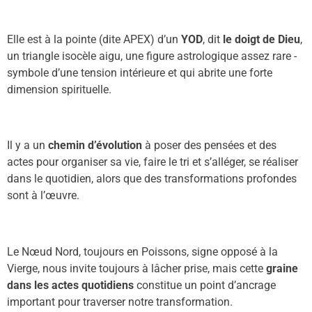
E
lle est à la pointe (dite APEX) d’un
YOD
, dit
le doigt de Dieu
,
un triangle isocèle aigu, une figure
astrologique
assez rare
-
symbole d’une tension intérieure et qui
abrite
une forte
dimension spirituelle.
Il
y a un
chemin d’évolution
à poser des
pensées
et des
actes
pour organiser sa vie, faire le tri et s’alléger, se réaliser
dans le quotidien, alors que des transformations profondes
son
t à l’œuvre.
Le
N
œud
N
ord, toujours en Po
i
s
s
ons, signe opposé à la
Vierge, nous invite toujours à l
â
cher prise, mais cette
graine
dans les actes
quotidiens
constitue un point d’ancrage
important pour traverser notre transformation.