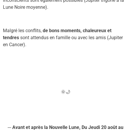
inconscients sont également possibles (Jupiter trigone à la
Lune Noire moyenne).
M
algré les con
f
lits,
de bons moments, chaleureu
x
et
tendres
sont attendus en famille ou avec les amis
(
Jupiter
en Cancer).
🌞🌙
---
A
vant
et après
la Nouvelle Lune,
D
u
Jeudi
20
août
au