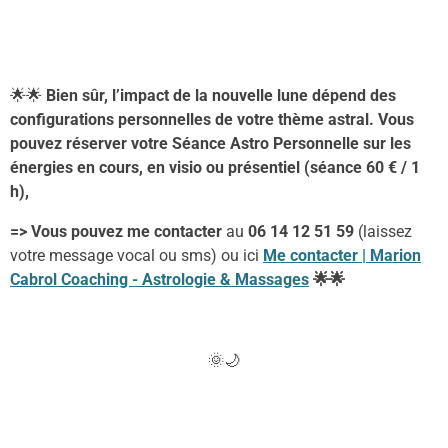
🌟🌟
Bien sûr, l’impact
de la nouvelle lune
dépend des
configurations personnelles de votre thème astral. V
ous
pouvez réserver votre Séance Astro Personnelle sur les
énergies en cours, en
v
isio ou présentiel (
séance
60 €
/
1
h
),
=
>
Vous pouvez me contacter
au
06 14 12 51 59
(laissez
votre message vocal ou sms)
ou
ici
Me contacter | Marion
Cabrol Coaching - Astrologie & Massages
🌟🌟
🌞🌙