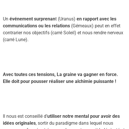
Un
événement surprenan
t (Uranu
s
)
en rapport avec les
communications ou les relation
s
(Gémeaux) peut
en effet
contrarier nos objectifs
(carré
S
oleil) et nous rendre nerveux
(carré
L
une).
Avec toutes ces tensions, La graine va gagner en force.
Elle doit pour pousser réaliser une alchimie puissante !
Il nous est conseillé d’
utilis
e
r notre mental pour avoir des
idées originales
, sortir du paradigme dans lequel nous