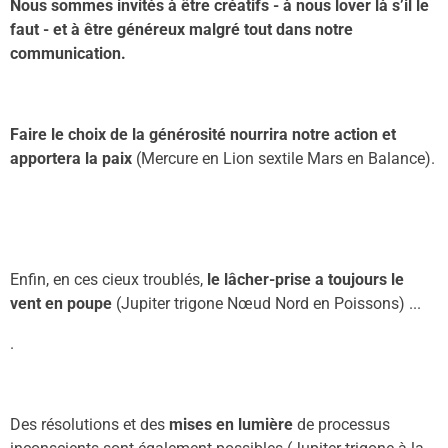
Nous sommes invités à être créatifs - à nous lover là s’il le
faut - et à être généreux malgré tout dans notre
communication.
Faire l
e
choix de la générosité nourrira notre action et
apportera la paix
(
M
ercure
en L
ion sextile
M
ars en
B
alance).
Enfin, en ces cieux troublés,
le l
â
cher-prise a toujours
le
vent en poupe
(Jupiter trigone Nœud Nord en Poissons) ...
.
Des résolutions et des
mises en lumière
de processus