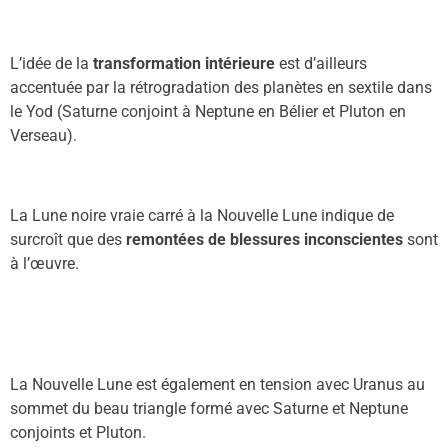
L
’idée de la
tran
s
formati
o
n
i
ntérieure
est d’ailleurs
accentuée par l
a rétrogradation des
planètes en sextile dans
le Yod
(
Saturne conjoi
n
t
à
Ne
ptune
en Bélier et Plut
o
n en
Verseau
)
.
La Lune noire vraie carré à la Nouvelle Lune indique de
surcroît que des
remontées de blessures inconscientes
sont
à l’œuvre.
La Nouvelle Lune est également en tension avec Uranus au
sommet du beau triangle formé avec Saturne et Neptune
conjoints et Pluton.