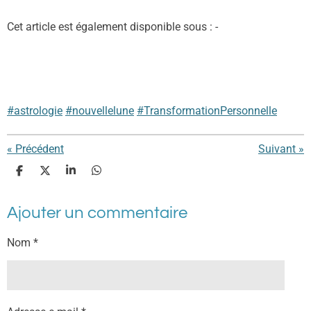
Cet article est également disponible sous : -
#astrologie
#nouvellelune
#TransformationPersonnelle
«
Précédent
Suivant
»
P
P
P
P
a
a
a
a
r
r
r
r
Ajouter un commentaire
t
t
t
t
a
a
a
a
g
g
g
g
Nom *
e
e
e
e
r
r
r
r