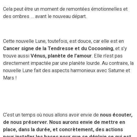
Cela peut être un moment de remontées émotionnelles et
des ombres … avant le nouveau départ.
Cette nouvelle Lune, toutefois, est douce, car elle est en
Cancer signe de
la Tendresse
et du Coc
o
oning
, et s’y
trouve aussi
Vénus, planète de
l’amour
. Elle n’est pas
directement impactée par une planète lourde. Au contraire, la
nouvelle Lune fait des aspects harmonieux avec Saturne et
Mars !
C‘est un temps où nous allons avoir envie de
nous écouter,
de nous préserver. Nous aurons envie de mettre en
place, dans la durée, et concrètement, des a
c
tions
pour
installer
l
es bases pour
que se dépl
o
ie
ce qui est