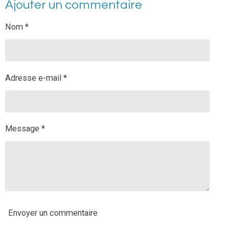
Ajouter un commentaire
t
t
t
t
a
a
a
a
g
g
g
g
Nom *
e
e
e
e
r
r
r
r
Adresse e-mail *
Message *
Envoyer un commentaire