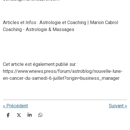
Articles et Infos : Astrologie et Coaching | Marion Cabrol
Coaching - Astrologie & Massages
Cet article est également publié sur :
https://www.wnews.press/forum/astroblog/nouvelle-lune-
en-cancer-du-samedi-6-juillet?origin=business_manager
«
Précédent
Suivant
»
P
P
P
P
a
a
a
a
r
r
r
r